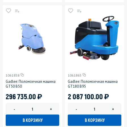
1061858
1061865
Gadlee: Поломоечная машина
Gadlee: Поломоечная машина
GT50 B50
GT180 B95
)
)
296 735.00
2 087 100.00
-
+
-
+
В КОРЗИНУ
В КОРЗИНУ