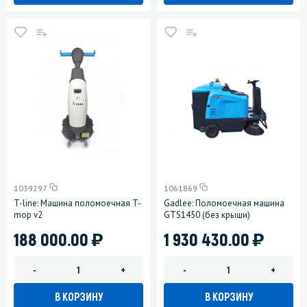
1039297
1061869
T-line: Машина поломоечная T-
Gadlee: Поломоечная машина
mop v2
GTS1450 (без крыши)
)
)
188 000.00
1 930 430.00
-
+
-
+
В КОРЗИНУ
В КОРЗИНУ