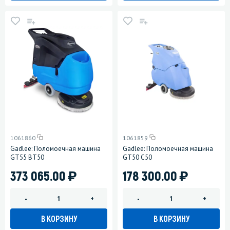
1061860
1061859
Gadlee: Поломоечная машина
Gadlee: Поломоечная машина
GT55 BT50
GT50 C50
)
)
373 065.00
178 300.00
-
+
-
+
В КОРЗИНУ
В КОРЗИНУ