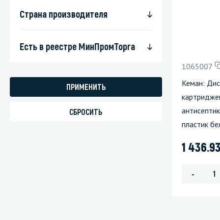
Страна производителя
Стекла и 
Автохими
Есть в реестре МинПромТорга
1065007
Кеман: Дис
картридже
антисептик
пластик бе
1 436.9
-