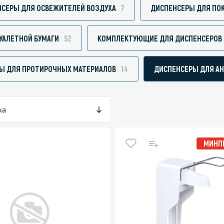
СЕРЫ ДЛЯ ОСВЕЖИТЕЛЕЙ ВОЗДУХА
7
ДИСПЕНСЕРЫ ДЛЯ ПОК
УАЛЕТНОЙ БУМАГИ
52
КОМПЛЕКТУЮЩИЕ ДЛЯ ДИСПЕНСЕРОВ 
зированные чистящие средства
Кухня
Ы ДЛЯ ПРОТИРОЧНЫХ МАТЕРИАЛОВ
14
ДИСПЕНСЕРЫ ДЛЯ А
Средства для дезинфекции о
кухни
оставы, воски, полимеры и
Средства для ручного мытья 
ка
для очистки бассейнов
Средства для очистки оборуд
для очистки металлических
Средства для посудомоечных
МИНП
тей
для послестроительной уборки
для удаления граффити и
ители
для очистки ковров и мягкой мебели