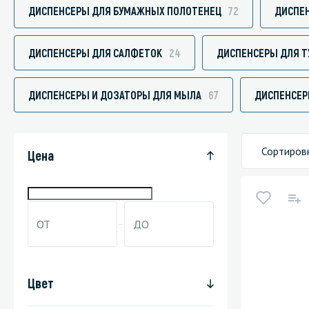
ДИСПЕНСЕРЫ ДЛЯ БУМАЖНЫХ ПОЛОТЕНЕЦ
72
ДИСПЕН
ДИСПЕНСЕРЫ ДЛЯ САЛФЕТОК
24
ДИСПЕНСЕРЫ ДЛЯ Т
Специали
ДИСПЕНСЕРЫ И ДОЗАТОРЫ ДЛЯ МЫЛА
67
ДИСПЕНСЕР
Дегризер
Защитные с
стрипперы
Сортиров
Цена
Средства 
Средства 
поверхнос
Средства 
Средства 
пятноудал
Цвет
Средства 