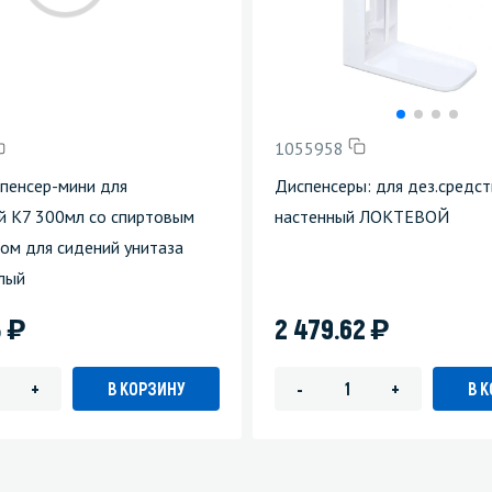
зеркала
Мебель и оргтехника
я
Личная гигиена
1055958
пенсер-мини для
Диспенсеры: для дез.средс
й K7 300мл со спиртовым
настенный ЛОКТЕВОЙ
ом для сидений унитаза
лый
)
)
3
2 479.62
В КОРЗИНУ
В 
+
-
+