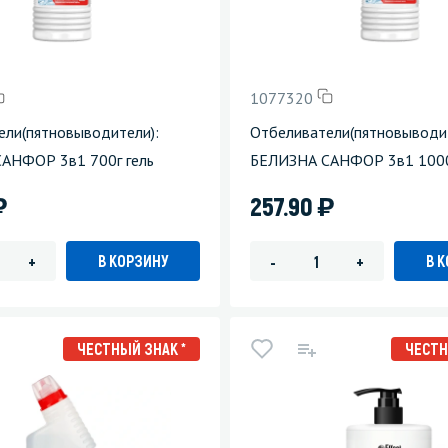
1077320
ели(пятновыводители):
Отбеливатели(пятновыводит
АНФОР 3в1 700г гель
БЕЛИЗНА САНФОР 3в1 1000
)
)
257.90
В КОРЗИНУ
В 
+
-
+
ЧЕСТНЫЙ ЗНАК *
ЧЕСТН