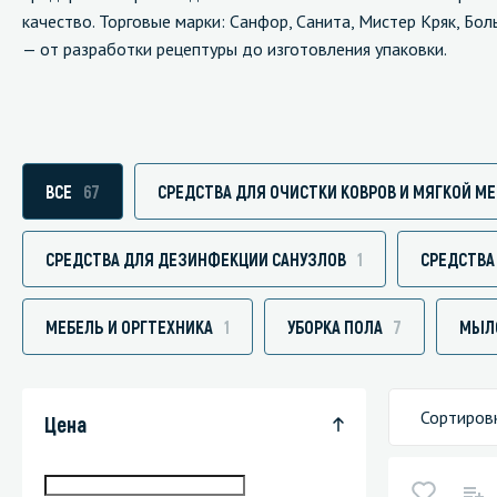
качество. Торговые марки: Санфор, Санита, Мистер Кряк, Бо
— от разработки рецептуры до изготовления упаковки.
Специали
Дегризер
ВСЕ
67
СРЕДСТВА ДЛЯ ОЧИСТКИ КОВРОВ И МЯГКОЙ М
Защитные с
стрипперы
СРЕДСТВА ДЛЯ ДЕЗИНФЕКЦИИ САНУЗЛОВ
1
СРЕДСТВА
Средства 
Средства 
МЕБЕЛЬ И ОРГТЕХНИКА
1
УБОРКА ПОЛА
7
МЫЛ
поверхнос
Средства 
Средства 
Сортиров
Цена
пятноудал
Средства 