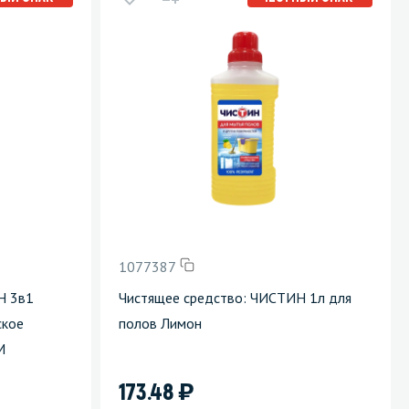
Уборка пола
Промышленная уборка
1077387
Н 3в1
Чистящее средство: ЧИСТИН 1л для
ское
полов Лимон
М
)
173.48