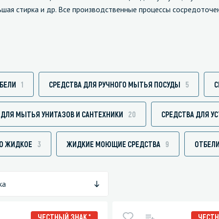
льшая стирка и др. Все производственные процессы сосредоточе
зированные чистящие средства
Кухня
Средства для дезинфекции о
кухни
ЕБЕЛИ
1
СРЕДСТВА ДЛЯ РУЧНОГО МЫТЬЯ ПОСУДЫ
5
С
оставы, воски, полимеры и
Средства для ручного мытья 
 ДЛЯ МЫТЬЯ УНИТАЗОВ И САНТЕХНИКИ
20
СРЕДСТВА ДЛЯ У
для очистки бассейнов
Средства для очистки оборуд
для очистки металлических
Средства для посудомоечных
О ЖИДКОЕ
3
ЖИДКИЕ МОЮЩИЕ СРЕДСТВА
9
ОТБЕЛ
тей
для послестроительной уборки
для удаления граффити и
ка
ители
для очистки ковров и мягкой мебели
ЧЕСТНЫЙ ЗНАК *
ЧЕСТН