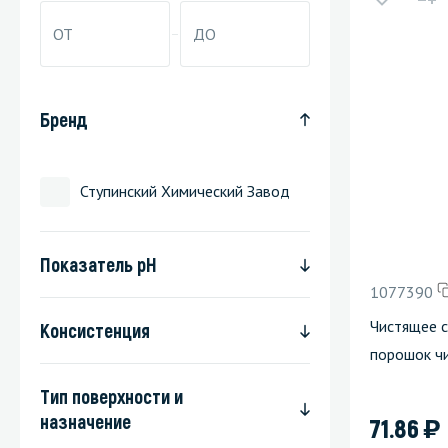
Стекла и 
Автохими
Бренд
Ступинский Химический Завод
Показатель pH
1077390
Чистящее 
Консистенция
порошок ч
Тип поверхности и
назначение
)
71.86