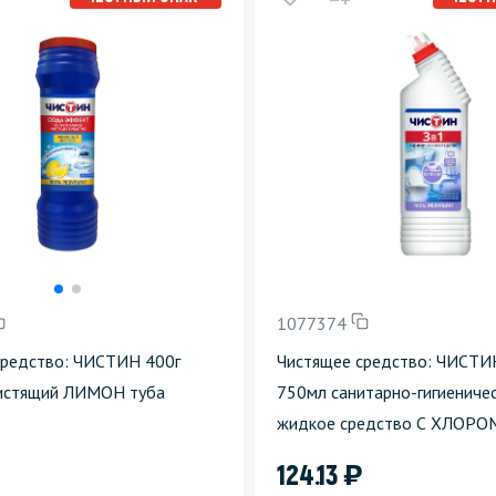
зеркала
Мебель и оргтехника
я
Личная гигиена
1077374
средство: ЧИСТИН 400г
Чистящее средство: ЧИСТИ
истящий ЛИМОН туба
750мл санитарно-гигиениче
жидкое средство С ХЛОРО
)
124.13