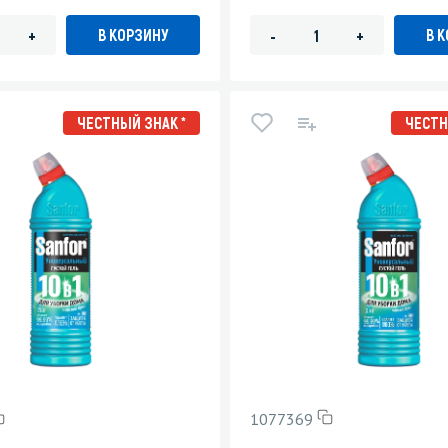
В КОРЗИНУ
В 
+
-
+
ЧЕСТНЫЙ ЗНАК *
ЧЕСТН
1077369