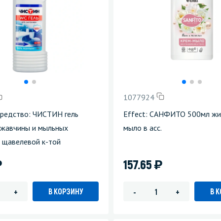
1077924
средство: ЧИСТИН гель
Effect: САНФИТО 500мл жи
ржавчины и мыльных
мыло в асс.
 щавелевой к-той
)
)
157.65
В КОРЗИНУ
В 
+
-
+