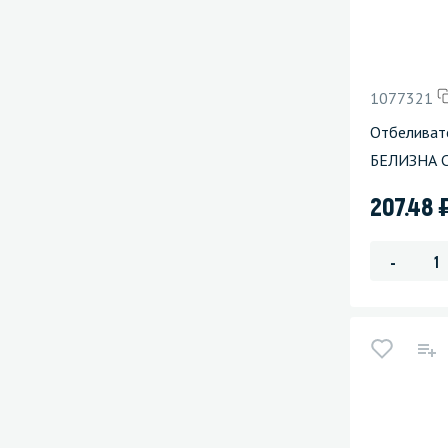
1077321
Отбеливат
БЕЛИЗНА С
207.48
-