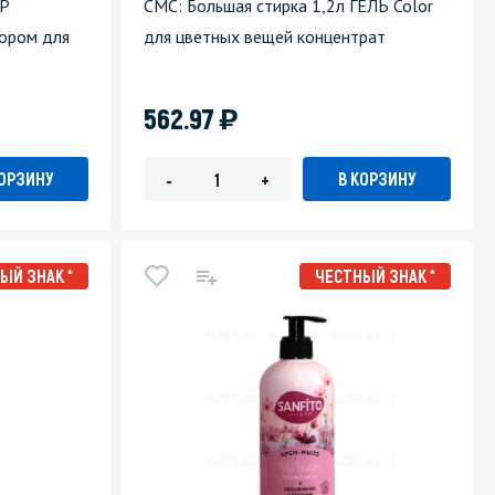
ОР
СМС: Большая стирка 1,2л ГЕЛЬ Color
ором для
для цветных вещей концентрат
)
562.97
КОРЗИНУ
В КОРЗИНУ
-
+
ЫЙ ЗНАК *
ЧЕСТНЫЙ ЗНАК *