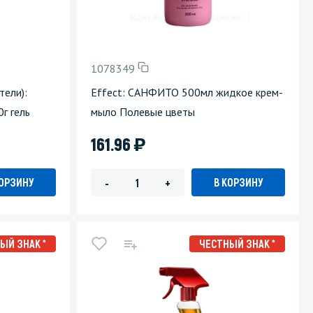
1078349
ели):
Effect: САНФИТО 500мл жидкое крем-
г гель
мыло Полевые цветы
)
161.96
КОРЗИНУ
В КОРЗИНУ
-
+
ЫЙ ЗНАК *
ЧЕСТНЫЙ ЗНАК *