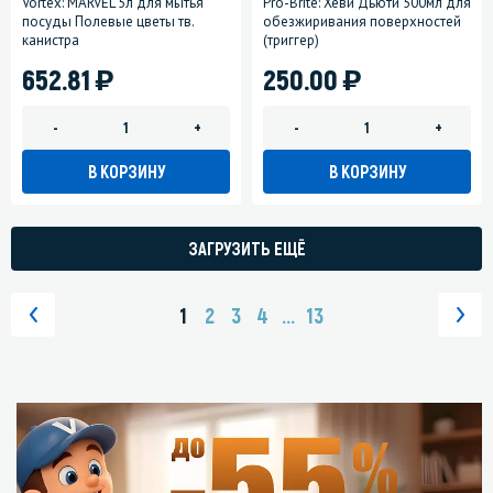
Vortex: MARVEL 5л для мытья
Pro-Brite: Хеви Дьюти 500мл для
посуды Полевые цветы тв.
обезжиривания поверхностей
канистра
(триггер)
)
)
652.81
250.00
-
+
-
+
В КОРЗИНУ
В КОРЗИНУ
ЗАГРУЗИТЬ ЕЩЁ
1
2
3
4
...
13