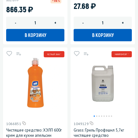
-10%
)
27.68
)
866.35
-
+
-
+
В КОРЗИНУ
В КОРЗИНУ
ЧЕСТНЫЙ ЗНАК *
МИНПРОМТОРГ *
1066851
1049129
Чистящее средство: ХЭЛП 600г
Grass: Гриль Профэшнл 5,7кг
крем для кухни апельсин
чистящее средство