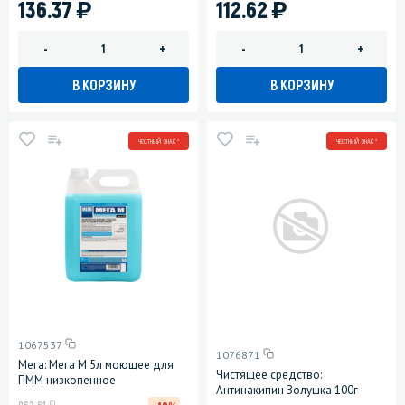
)
)
136.37
112.62
-
+
-
+
В КОРЗИНУ
В КОРЗИНУ
ЧЕСТНЫЙ ЗНАК *
ЧЕСТНЫЙ ЗНАК *
1067537
1076871
Мега: Мега М 5л моющее для
Чистящее средство:
ПММ низкопенное
Антинакипин Золушка 100г
у
962.61