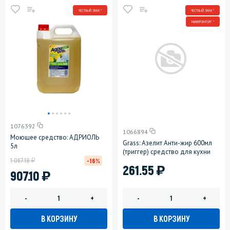
ЧЕСТНЫЙ ЗНАК *
ЧЕСТНЫЙ ЗНАК *
МИНПРОМТОРГ *
1076392
1066894
Моющее средство: АДРИОЛЬ
Grass: Азелит Анти-жир 600мл
5л
(триггер) средство для кухни
у
1 067.18
-16%
)
261.55
)
907.10
-
+
-
+
В КОРЗИНУ
В КОРЗИНУ