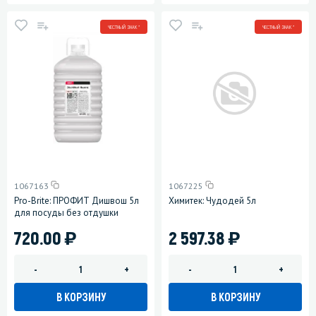
ЧЕСТНЫЙ ЗНАК *
ЧЕСТНЫЙ ЗНАК *
1067163
1067225
Pro-Brite: ПРОФИТ Дишвош 5л
Химитек: Чудодей 5л
для посуды без отдушки
)
)
720.00
2 597.38
-
+
-
+
В КОРЗИНУ
В КОРЗИНУ