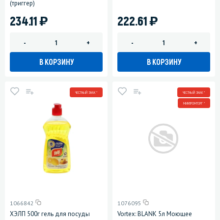
(триггер)
)
)
234.11
222.61
-
+
-
+
В КОРЗИНУ
В КОРЗИНУ
ЧЕСТНЫЙ ЗНАК *
ЧЕСТНЫЙ ЗНАК *
МИНПРОМТОРГ *
1066842
1076095
ХЭЛП 500г гель для посуды
Vortex: BLANK 5л Моющее