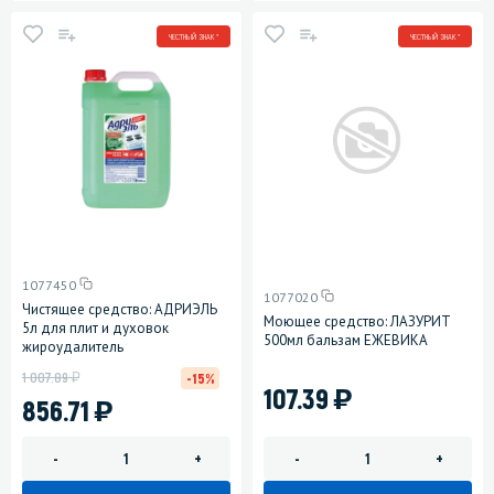
ЧЕСТНЫЙ ЗНАК *
ЧЕСТНЫЙ ЗНАК *
1077450
1077020
Чистящее средство: АДРИЭЛЬ
Моющее средство: ЛАЗУРИТ
5л для плит и духовок
500мл бальзам ЕЖЕВИКА
жироудалитель
у
1 007.89
-15%
)
107.39
)
856.71
-
+
-
+