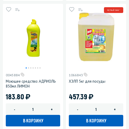
ЧЕСТНЫЙ ЗНАК *
0045884
1066843
Моющее средство: АДРИОЛЬ
ХЭЛП 5кг для посуды
850мл ЛИМОН
)
)
183.80
457.39
-
+
-
+
В КОРЗИНУ
В КОРЗИНУ