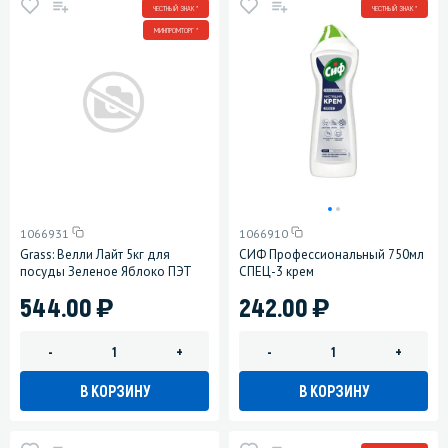
ЧЕСТНЫЙ ЗНАК *
ЧЕСТНЫЙ ЗНАК *
МИНПРОМТОРГ *
1066931
1066910
Grass: Велли Лайт 5кг для
СИФ Профессиональный 750мл
посуды Зеленое Яблоко ПЭТ
СПЕЦ-3 крем
)
)
544.00
242.00
-
+
-
+
В КОРЗИНУ
В КОРЗИНУ