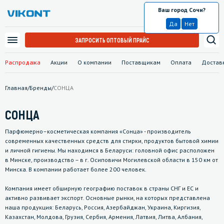
Ваш город Сочи?
Сочи
Да
Нет
ЗАПРОСИТЬ ОПТОВЫЙ ПРАЙС
Распродажа
Акции
О компании
Поставщикам
Оплата
Достав
Главная
/
Бренды
/
СОНЦА
СОНЦА
Парфюмерно–косметическая компания «Сонца» - производитель
современных качественных средств для стирки, продуктов бытовой химии
и личной гигиены. Мы находимся в Беларуси: головной офис расположен
в Минске, производство – в г. Осиповичи Могилевской области в 150 км от
Минска. В компании работает более 200 человек.
Компания имеет обширную географию поставок в страны СНГ и ЕС и
активно развивает экспорт. Основные рынки, на которых представлена
наша продукция: Беларусь, Россия, Азербайджан, Украина, Киргизия,
Казахстан, Молдова, Грузия, Сербия, Армения, Латвия, Литва, Албания,