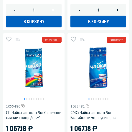
-
+
-
+
В КОРЗИНУ
В КОРЗИНУ
МИНПРОМТОРГ *
МИНПРОМТОРГ *
1055480
1055481
СП Чайка-автомат 9кг Северное
СМС: Чайка-автомат 9кг
сияние колор /шт.=1
Балтийское море универсал
)
)
1 067.18
1 067.18