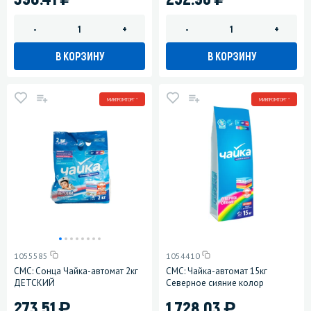
-
+
-
+
В КОРЗИНУ
В КОРЗИНУ
МИНПРОМТОРГ *
МИНПРОМТОРГ *
1055585
1054410
СМС: Сонца Чайка-автомат 2кг
СМС: Чайка-автомат 15кг
ДЕТСКИЙ
Северное сияние колор
)
)
273.51
1 728.03