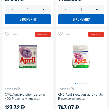
-
+
-
+
В КОРЗИНУ
В КОРЗИНУ
МИНПРОМТОРГ *
МИНПРОМТОРГ *
1055583
1055582
СМС: April Evolution-автомат
СМС: April Evolution-автомат 3кг
400г Provence универсал
Provence универсал
)
)
123.32
743.07