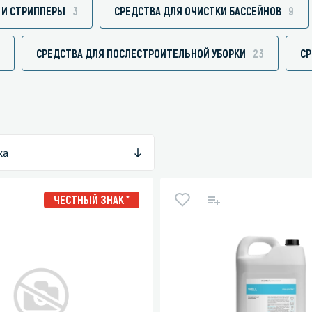
 И СТРИППЕРЫ
3
СРЕДСТВА ДЛЯ ОЧИСТКИ БАССЕЙНОВ
9
СРЕДСТВА ДЛЯ ПОСЛЕСТРОИТЕЛЬНОЙ УБОРКИ
23
СР
зированные чистящие средства
Кухня
Средства для дезинфекции о
кухни
оставы, воски, полимеры и
Средства для ручного мытья 
ка
для очистки бассейнов
Средства для очистки оборуд
для очистки металлических
Средства для посудомоечных
ЧЕСТНЫЙ ЗНАК *
тей
для послестроительной уборки
для удаления граффити и
ители
для очистки ковров и мягкой мебели