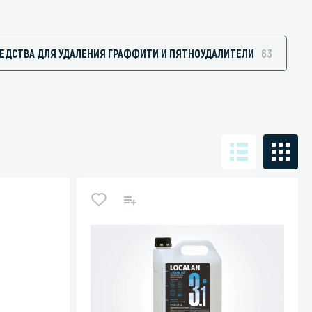
ЕДСТВА ДЛЯ УДАЛЕНИЯ ГРАФФИТИ И ПЯТНОУДАЛИТЕЛИ
63
Санузел и туалетная комната
борудования
Средства для дезинфекции санузлов
Средства для мытья унитазов и сантехники
посуды
Средства для очистки полов и стен в санузлах
ования и грилей
Средства для устранения засоров
 машин