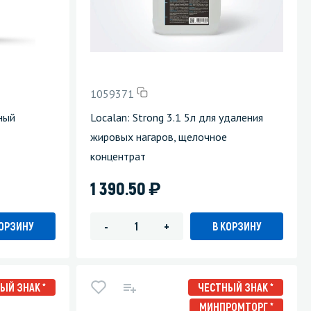
Уборка пола
Промышленная уборка
1059371
ный
Localan: Strong 3.1 5л для удаления
жировых нагаров, щелочное
концентрат
)
1 390.50
КОРЗИНУ
В КОРЗИНУ
-
+
ЫЙ ЗНАК *
ЧЕСТНЫЙ ЗНАК *
МИНПРОМТОРГ *