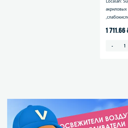
Localan: Su
акриловых 
,слабокисл
1 711.66
-