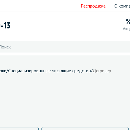
Распродажа
О комп
9-13
Акц
рки
/
Специализированные чистящие средства
/
Дегризер