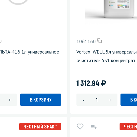
зеркала
Мебель и оргтехника
я
Личная гигиена
1061160
ЛЬТА-416 1л универсальное
Vortex: WELL 5л универсаль
очиститель 5в1 концентрат
)
1 312.94
В КОРЗИНУ
В 
+
-
+
ЧЕСТНЫЙ ЗНАК *
ЧЕСТН