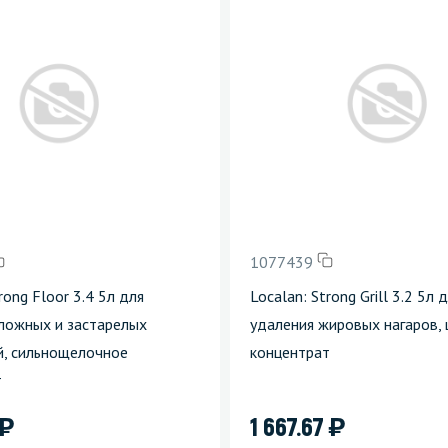
1077439
rong Floor 3.4 5л для
Localan: Strong Grill 3.2 5л 
ложных и застарелых
удаления жировых нагаров,
й, сильнощелочное
концентрат
т
)
)
1 667.67