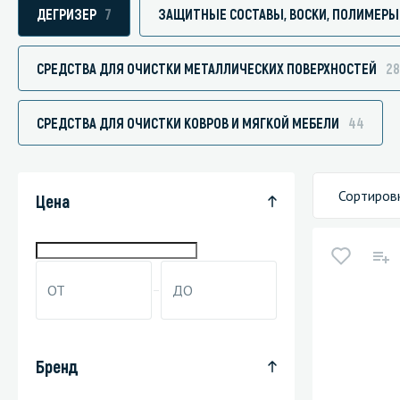
ДЕГРИЗЕР
7
ЗАЩИТНЫЕ СОСТАВЫ, ВОСКИ, ПОЛИМЕРЫ
СРЕДСТВА ДЛЯ ОЧИСТКИ МЕТАЛЛИЧЕСКИХ ПОВЕРХНОСТЕЙ
28
Специали
СРЕДСТВА ДЛЯ ОЧИСТКИ КОВРОВ И МЯГКОЙ МЕБЕЛИ
44
Дегризер
Защитные с
стрипперы
Сортиров
Цена
Средства 
Средства 
поверхнос
Средства 
Средства 
пятноудал
Бренд
Средства 