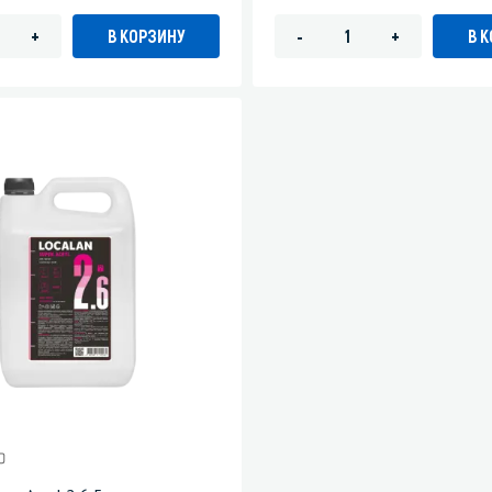
В КОРЗИНУ
В 
+
-
+