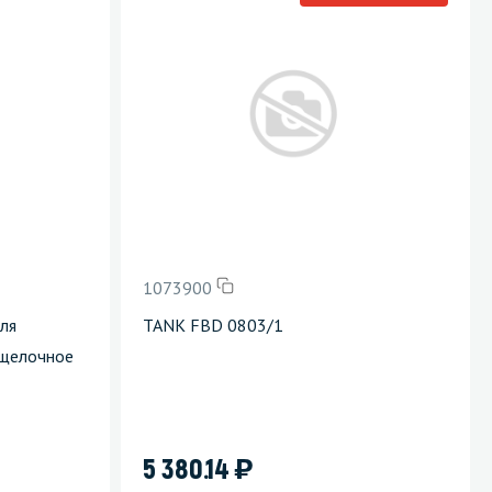
1073900
для
TANK FBD 0803/1
 щелочное
)
5 380.14