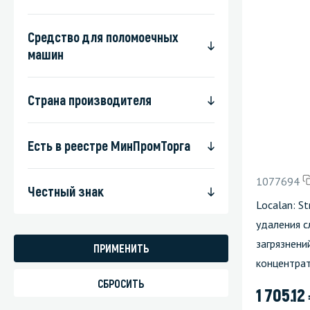
Средство для поломоечных
машин
Страна производителя
Есть в реестре МинПромТорга
1077694
Честный знак
Localan: St
удаления с
загрязнени
концентра
1 705.12