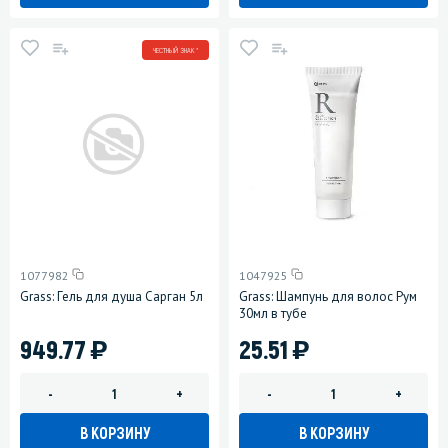
ЧЕСТНЫЙ ЗНАК *
1077982
1047925
Grass: Гель для душа Сарган 5л
Grass: Шампунь для волос Рум
30мл в тубе
)
)
949.77
25.51
-
+
-
+
В КОРЗИНУ
В КОРЗИНУ