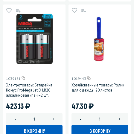
1039181
1019443
Электротовары: Батарейка
Хозяйственные товары: Ролик
Комус ProMega Jet D LR20
для одежды 20 листов
алкалиновая /пач.=2 шт.
)
)
423.13
47.30
-
+
-
+
В КОРЗИНУ
В КОРЗИНУ