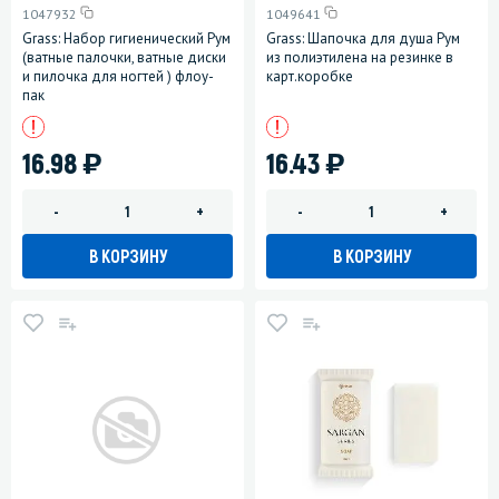
1047932
1049641
Grass: Набор гигиенический Рум
Grass: Шапочка для душа Рум
(ватные палочки, ватные диски
из полиэтилена на резинке в
и пилочка для ногтей ) флоу-
карт.коробке
пак
)
)
16.98
16.43
-
+
-
+
В КОРЗИНУ
В КОРЗИНУ