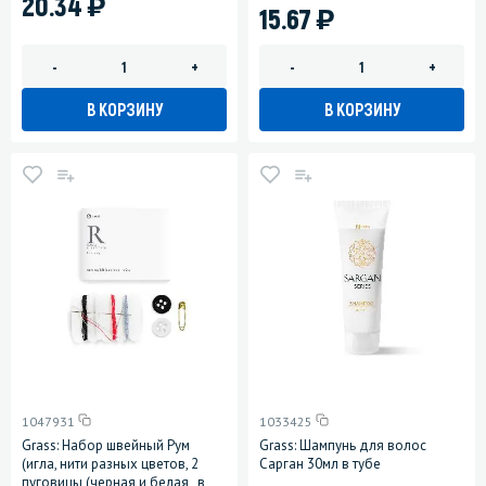
)
20.34
)
15.67
-
+
-
+
В КОРЗИНУ
В КОРЗИНУ
1047931
1033425
Grass: Набор швейный Рум
Grass: Шампунь для волос
(игла, нити разных цветов, 2
Сарган 30мл в тубе
пуговицы (черная и белая , в