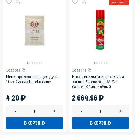
МИНПРОМТОРГ *
1032055
1035443
Мини-продукт: Гель для душа
Инсектициды: Универсальная
10мл Саспак Hotel в саше
защита Дихлофос-ВАРАН
Форте 190мл зелёный
)
)
4.20
2 664.96
-
+
-
+
В КОРЗИНУ
В КОРЗИНУ