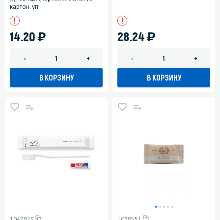
картон. уп.
)
)
14.20
28.24
-
+
-
+
В КОРЗИНУ
В КОРЗИНУ
1047929
1038551