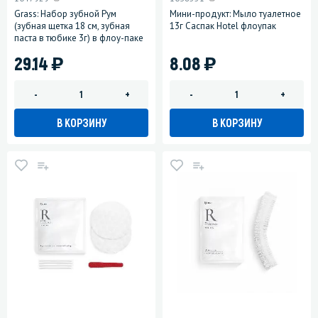
Grass: Набор зубной Рум
Мини-продукт: Мыло туалетное
(зубная щетка 18 см, зубная
13г Саспак Hotel флоупак
паста в тюбике 3г) в флоу-паке
)
)
29.14
8.08
-
+
-
+
В КОРЗИНУ
В КОРЗИНУ