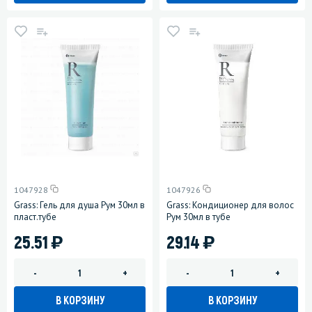
1047928
1047926
Grass: Гель для душа Рум 30мл в
Grass: Кондиционер для волос
пласт.тубе
Рум 30мл в тубе
)
)
25.51
29.14
-
+
-
+
В КОРЗИНУ
В КОРЗИНУ