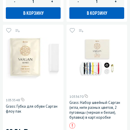
-
+
-
+
В КОРЗИНУ
В КОРЗИНУ
1033670
1053548
Grass: Набор швейный Сарган
Grass: Губка для обуви Сарган
(игла, нити разных цветов, 2
флоу пак
пуговицы (черная и белая),
булавка) в карт.коробке