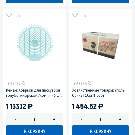
1065952
1063558
Кеман: Коврики для писсуаров
Хозяйственные товары: Уголь
голубой/морской /компл.=5 шт.
брикет 10кг 1 сорт
)
)
1 133.12
1 454.52
-
+
-
+
В КОРЗИНУ
В КОРЗИНУ