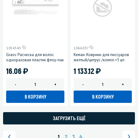
1054545
1066037
Grass: Расческа для волос
Кеман: Коврики для писсуаров
одноразовая пластик флоу-пак
желтый/цитрус /компл.=5 шт.
)
)
16.06
1 133.12
-
+
-
+
В КОРЗИНУ
В КОРЗИНУ
ЗАГРУЗИТЬ ЕЩЁ
1
2
3
4