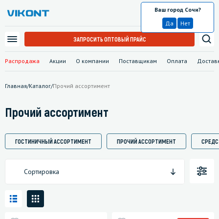
Ваш город Сочи?
Сочи
Да
Нет
ЗАПРОСИТЬ ОПТОВЫЙ ПРАЙС
Распродажа
Акции
О компании
Поставщикам
Оплата
Достав
Главная
/
Каталог
/
Прочий ассортимент
Прочий ассортимент
ГОСТИНИЧНЫЙ АССОРТИМЕНТ
ПРОЧИЙ АССОРТИМЕНТ
СРЕДС
Сортировка