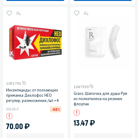
1055701
1047930
Инсектициды: от ползающих
Grass: Шапочка для душа Рум
приманка Дихлофос НЕО
из полиэтилена на резинке
регулир. размножения /шт.=4
флоупак
у
213.35
-68%
)
13.47
)
70.00