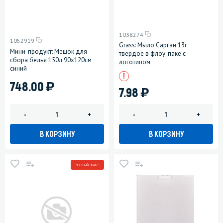
1038274
1052919
Grass: Мыло Сарган 13г
Мини-продукт: Мешок для
твердое в флоу-паке с
сбора белья 150л 90х120см
логотипом
синий
)
748.00
)
7.98
-
+
-
+
В КОРЗИНУ
В КОРЗИНУ
ЧЕСТНЫЙ ЗНАК *