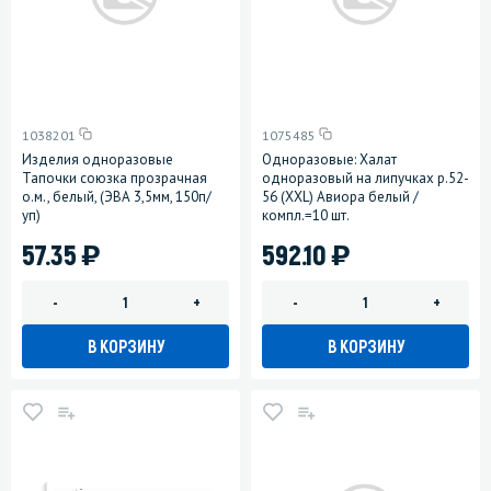
1038201
1075485
Изделия одноразовые
Одноразовые: Халат
Тапочки союзка прозрачная
одноразовый на липучках р.52-
о.м., белый, (ЭВА 3,5мм, 150п/
56 (XXL) Авиора белый /
уп)
компл.=10 шт.
)
)
57.35
592.10
-
+
-
+
В КОРЗИНУ
В КОРЗИНУ