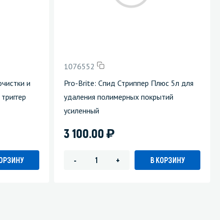
Уборка пола
Промышленная уборка
1076552
очистки и
Pro-Brite: Спид Стриппер Плюс 5л для
 триггер
удаления полимерных покрытий
усиленный
)
3 100.00
КОРЗИНУ
В КОРЗИНУ
-
+