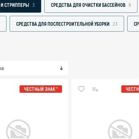
 И СТРИППЕРЫ
3
СРЕДСТВА ДЛЯ ОЧИСТКИ БАССЕЙНОВ
9
СРЕДСТВА ДЛЯ ПОСЛЕСТРОИТЕЛЬНОЙ УБОРКИ
23
СР
зированные чистящие средства
Кухня
Средства для дезинфекции о
кухни
оставы, воски, полимеры и
Средства для ручного мытья 
ка
для очистки бассейнов
Средства для очистки оборуд
для очистки металлических
Средства для посудомоечных
ЧЕСТНЫЙ ЗНАК *
ЧЕСТН
тей
для послестроительной уборки
для удаления граффити и
ители
для очистки ковров и мягкой мебели