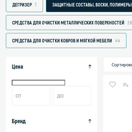
ДЕГРИЗЕР
7
ЗАЩИТНЫЕ СОСТАВЫ, ВОСКИ, ПОЛИМЕРЫ
СРЕДСТВА ДЛЯ ОЧИСТКИ МЕТАЛЛИЧЕСКИХ ПОВЕРХНОСТЕЙ
28
Специали
СРЕДСТВА ДЛЯ ОЧИСТКИ КОВРОВ И МЯГКОЙ МЕБЕЛИ
44
Дегризер
Защитные с
стрипперы
Сортиров
Цена
Средства 
Средства 
поверхнос
Средства 
Средства 
пятноудал
Бренд
Средства 