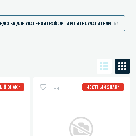
ЕДСТВА ДЛЯ УДАЛЕНИЯ ГРАФФИТИ И ПЯТНОУДАЛИТЕЛИ
63
Санузел и туалетная комната
борудования
Средства для дезинфекции санузлов
Средства для мытья унитазов и сантехники
посуды
Средства для очистки полов и стен в санузлах
ования и грилей
Средства для устранения засоров
 машин
ЫЙ ЗНАК *
ЧЕСТНЫЙ ЗНАК *