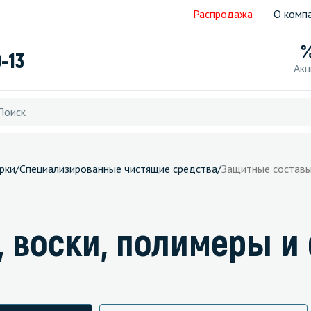
Распродажа
О комп
9-13
Акц
рки
/
Специализированные чистящие средства
/
Защитные составы
 воски, полимеры и