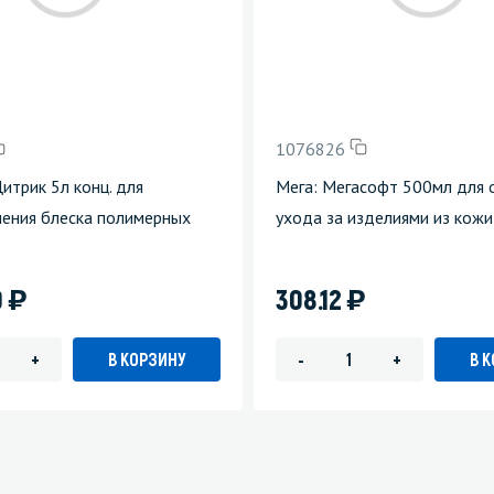
зеркала
Мебель и оргтехника
я
Личная гигиена
1076826
Цитрик 5л конц. для
Мега: Мегасофт 500мл для 
ления блеска полимерных
ухода за изделиями из кожи
)
)
0
308.12
В КОРЗИНУ
В 
+
-
+