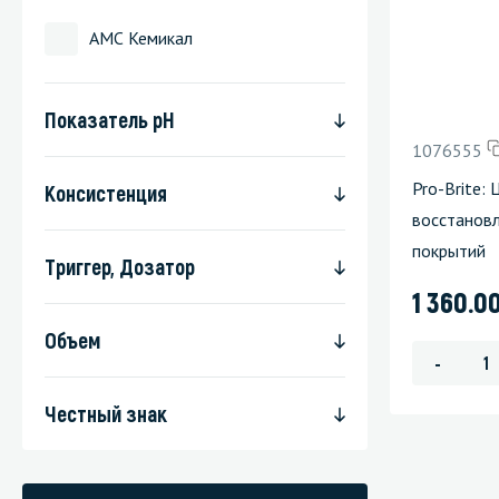
Стекла и 
АМС Кемикал
Автохими
Показатель pH
1076555
Pro-Brite: 
Консистенция
восстанов
покрытий
Триггер, Дозатор
1 360.0
Объем
-
Честный знак