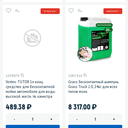
ЧЕСТНЫЙ ЗНАК *
МИНПРОМТОРГ *
1078075
1055316
Vortex: TUTOR 1л конц.
Grass: Бесконтактный шампунь
средство для бесконтактной
Grass Truck 2.0, 24кг для всех
мойки автомобиля для воды
типов моек.
высокой. жестк. тв. канистра
)
)
489.38
8 317.00
-
+
-
+