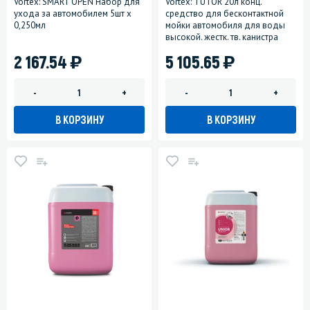
Vortex: SMART OPEN Набор для
Vortex: TUTOR 20л конц.
ухода за автомобилем 5шт х
средство для бесконтактной
0,250мл
мойки автомобиля для воды
высокой. жестк. тв. канистра
)
)
2 167.54
5 105.65
-
+
-
+
В КОРЗИНУ
В КОРЗИНУ