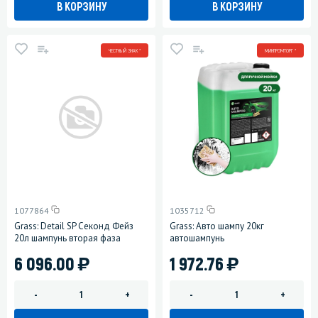
В КОРЗИНУ
В КОРЗИНУ
ЧЕСТНЫЙ ЗНАК *
МИНПРОМТОРГ *
1077864
1035712
Grass: Detail SP Секонд Фейз
Grass: Авто шампу 20кг
20л шампунь вторая фаза
автошампунь
)
)
6 096.00
1 972.76
-
+
-
+