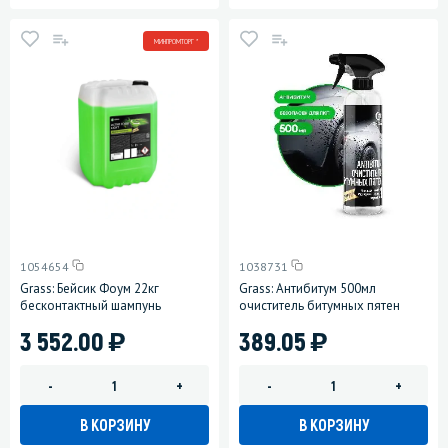
МИНПРОМТОРГ *
1054654
1038731
Grass: Бейсик Фоум 22кг
Grass: Антибитум 500мл
бесконтактный шампунь
очиститель битумных пятен
)
)
3 552.00
389.05
-
+
-
+
В КОРЗИНУ
В КОРЗИНУ