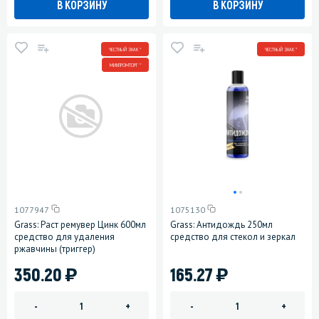
В КОРЗИНУ
В КОРЗИНУ
ЧЕСТНЫЙ ЗНАК *
ЧЕСТНЫЙ ЗНАК *
МИНПРОМТОРГ *
1077947
1075130
Grass: Раст ремувер Цинк 600мл
Grass: Антидождь 250мл
средство для удаления
средство для стекол и зеркал
ржавчины (триггер)
)
)
350.20
165.27
-
+
-
+