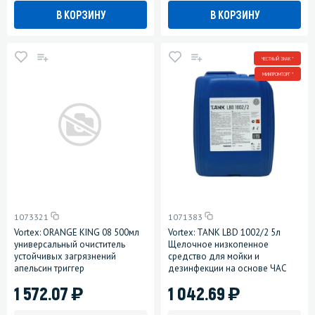
В КОРЗИНУ
В КОРЗИНУ
ЧЕСТНЫЙ ЗНАК *
МИНПРОМТОРГ *
1073321
1071383
Vortex: ORANGE KING 08 500мл
Vortex: TANK LBD 1002/2 5л
универсальный очиститель
Щелочное низкопенное
устойчивых загрязнений
средство для мойки и
апельсин триггер
дезинфекции на основе ЧАС
)
)
1 572.07
1 042.69