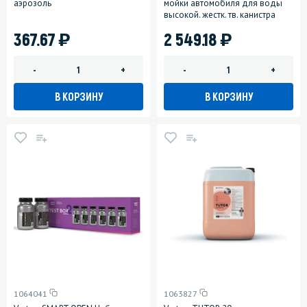
аэрозоль
мойки автомобиля для воды
высокой. жестк. тв. канистра
)
)
367.67
2 549.18
-
+
-
+
В КОРЗИНУ
В КОРЗИНУ
1064041
1063827