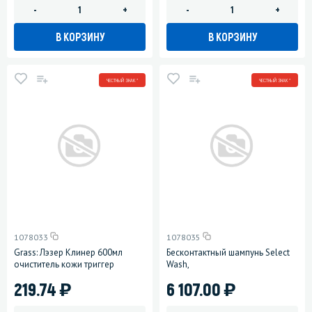
-
+
-
+
В КОРЗИНУ
В КОРЗИНУ
ЧЕСТНЫЙ ЗНАК *
ЧЕСТНЫЙ ЗНАК *
1078033
1078035
Grass: Лэзер Клинер 600мл
Бесконтактный шампунь Select
очиститель кожи триггер
Wash,
)
)
219.74
6 107.00