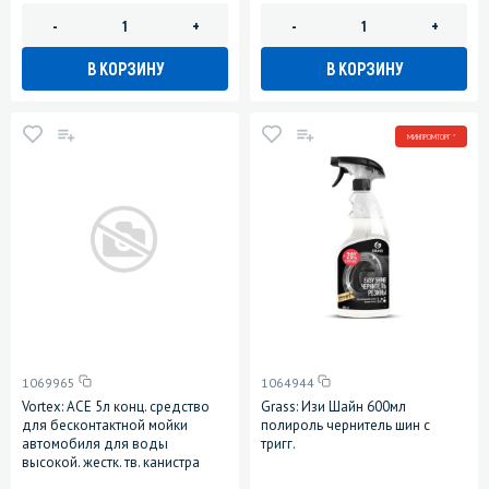
-
+
-
+
В КОРЗИНУ
В КОРЗИНУ
МИНПРОМТОРГ *
1069965
1064944
Vortex: ACE 5л конц. средство
Grass: Изи Шайн 600мл
для бесконтактной мойки
полироль чернитель шин с
автомобиля для воды
тригг.
высокой. жестк. тв. канистра