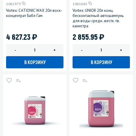
1062973
1061665
Vortex: CATIONIC WAX 20л воск-
Vortex: UNIOR 20л конц.
концентрат Бабл Гам
бесконтактный автошампунь
для воды средн. жестк. тв.
канистра
)
)
4 627.23
2 855.95
-
+
-
+
В КОРЗИНУ
В КОРЗИНУ