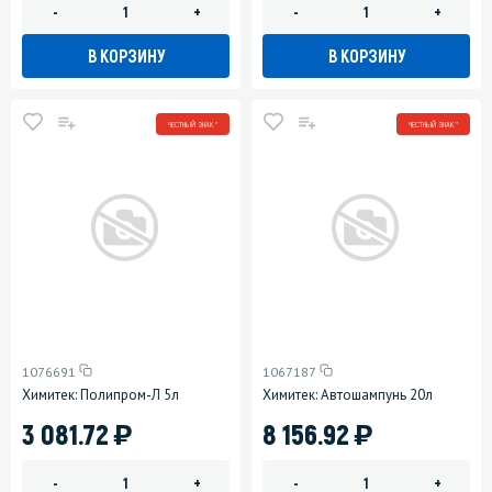
-
+
-
+
В КОРЗИНУ
В КОРЗИНУ
ЧЕСТНЫЙ ЗНАК *
ЧЕСТНЫЙ ЗНАК *
1076691
1067187
Химитек: Полипром-Л 5л
Химитек: Автошампунь 20л
)
)
3 081.72
8 156.92
-
+
-
+