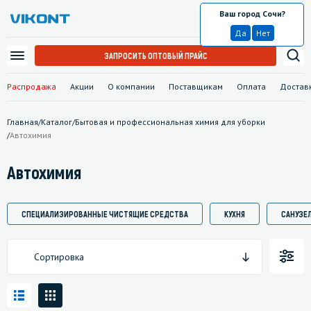
Ваш город Сочи?
Сочи
Да
Нет
ЗАПРОСИТЬ ОПТОВЫЙ ПРАЙС
Распродажа
Акции
О компании
Поставщикам
Оплата
Достав
Главная
/
Каталог
/
Бытовая и профессиональная химия для уборки
/
Автохимия
Автохимия
СПЕЦИАЛИЗИРОВАННЫЕ ЧИСТЯЩИЕ СРЕДСТВА
КУХНЯ
САНУЗЕЛ
Сортировка