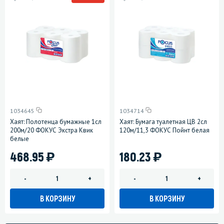
1034645
1034714
Хаят: Полотенца бумажные 1сл
Хаят: Бумага туалетная ЦВ 2сл
200м/20 ФОКУС Экстра Квик
120м/11,3 ФОКУС Пойнт белая
белые
)
)
468.95
180.23
-
+
-
+
В КОРЗИНУ
В КОРЗИНУ