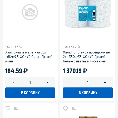
1071947
1054743
Хаят: Бумага туалетная 2сл
Хаят: Полотенца протирочные
168м/9,5 ФОКУС Смарт Джамбо
2сл 350м/33 ФОКУС Джамбо
мини
белые с цветным тиснением
)
)
184.59
1 370.19
-
+
-
+
В КОРЗИНУ
В КОРЗИНУ