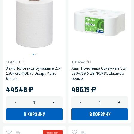
1042861
1034641
Хаят: Полотенца бумажные 2сл
Хаят: Полотенца бумажные 1сл
150м/20 ФОКУС Экстра Квик
280м/19,5 ЦВ ФОКУС Джамбо
белые
белые
)
)
445.48
486.19
-
+
-
+
В КОРЗИНУ
В КОРЗИНУ
МИНПРОМТОРГ *