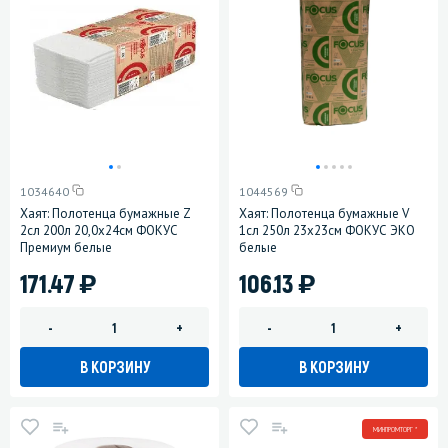
1034640
1044569
Хаят: Полотенца бумажные Z
Хаят: Полотенца бумажные V
2сл 200л 20,0х24см ФОКУС
1сл 250л 23х23см ФОКУС ЭКО
Премиум белые
белые
)
)
171.47
106.13
-
+
-
+
В КОРЗИНУ
В КОРЗИНУ
МИНПРОМТОРГ *