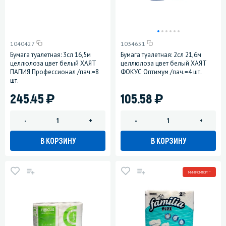
1040427
1034651
Бумага туалетная: 3сл 16,5м
Бумага туалетная: 2сл 21,6м
целлюлоза цвет белый ХАЯТ
целлюлоза цвет белый ХАЯТ
ПАПИЯ Профессионал /пач.=8
ФОКУС Оптимум /пач.=4 шт.
шт.
)
)
245.45
105.58
-
+
-
+
В КОРЗИНУ
В КОРЗИНУ
МИНПРОМТОРГ *