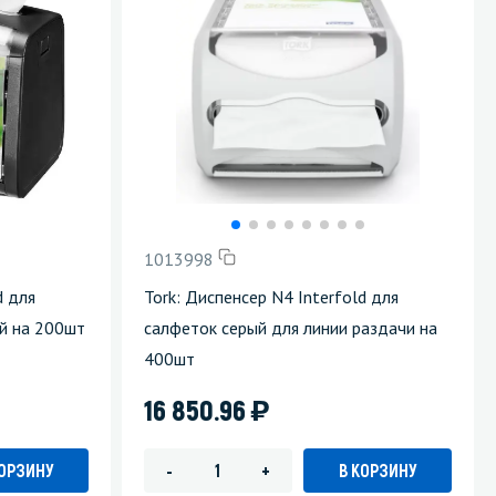
1013998
d для
Tork: Диспенсер N4 Interfold для
й на 200шт
салфеток серый для линии раздачи на
400шт
)
16 850.96
КОРЗИНУ
В КОРЗИНУ
-
+