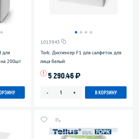
Уборка пола
Промышленная уборка
1013943
d для
Tork: Диспенсер F1 для салфеток для
 на 200шт
лица белый
)
5 290.46
КОРЗИНУ
В КОРЗИНУ
-
+