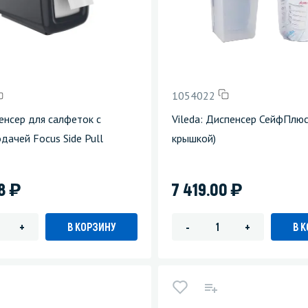
1054022
енсер для салфеток с
Vileda: Диспенсер СейфПлюс
дачей Focus Side Pull
крышкой)
)
)
48
7 419.00
В КОРЗИНУ
В 
+
-
+