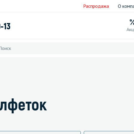
Распродажа
О комп
9-13
Акц
алфеток