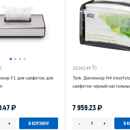
1026149
енсер F1 для салфеток для
Tork: Диспенсер N4 Interfol
лл
салфеток черный настольны
)
)
0.47
7 959.23
В КОРЗИНУ
В 
+
-
+