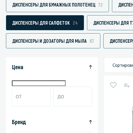
ДИСПЕНСЕРЫ ДЛЯ БУМАЖНЫХ ПОЛОТЕНЕЦ
72
ДИСПЕН
ДИСПЕНСЕРЫ ДЛЯ САЛФЕТОК
24
ДИСПЕНСЕРЫ ДЛЯ Т
Специали
ДИСПЕНСЕРЫ И ДОЗАТОРЫ ДЛЯ МЫЛА
67
ДИСПЕНСЕР
Дегризер
Защитные с
стрипперы
Сортиров
Цена
Средства 
Средства 
поверхнос
Средства 
Средства 
пятноудал
Бренд
Средства 