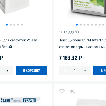
зеркала
Мебель и оргтехника
я
Личная гигиена
1013999
: для салфеток Vclean
Tork: Диспенсер N4 Interfol
й белый
салфеток серый настольный
)
)
7 163.32
В КОРЗИНУ
В 
+
-
+