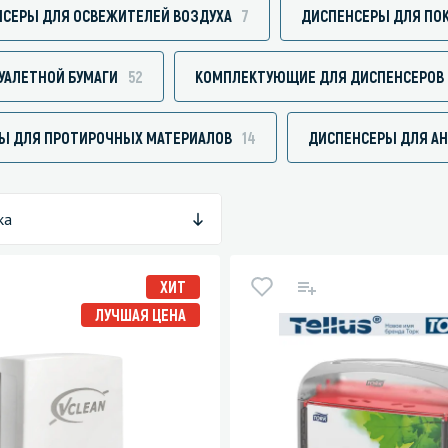
СЕРЫ ДЛЯ ОСВЕЖИТЕЛЕЙ ВОЗДУХА
7
ДИСПЕНСЕРЫ ДЛЯ ПОК
УАЛЕТНОЙ БУМАГИ
52
КОМПЛЕКТУЮЩИЕ ДЛЯ ДИСПЕНСЕРОВ 
зированные чистящие средства
Кухня
Ы ДЛЯ ПРОТИРОЧНЫХ МАТЕРИАЛОВ
14
ДИСПЕНСЕРЫ ДЛЯ А
Средства для дезинфекции о
кухни
оставы, воски, полимеры и
Средства для ручного мытья 
ка
для очистки бассейнов
Средства для очистки оборуд
для очистки металлических
Средства для посудомоечных
ХИТ
тей
ЛУЧШАЯ ЦЕНА
для послестроительной уборки
для удаления граффити и
ители
для очистки ковров и мягкой мебели