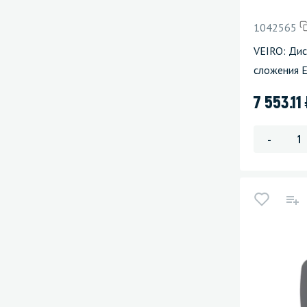
1042565
VEIRO: Дис
сложения 
7 553.11
-