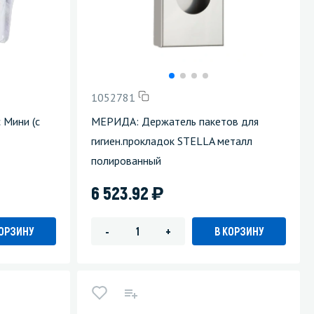
1052781
 Мини (с
МЕРИДА: Держатель пакетов для
гигиен.прокладок STELLA металл
полированный
)
6 523.92
КОРЗИНУ
В КОРЗИНУ
-
+