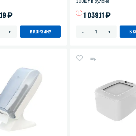
100шт в рулоне
)
)
.19
1 039.11
В КОРЗИНУ
В 
+
-
+