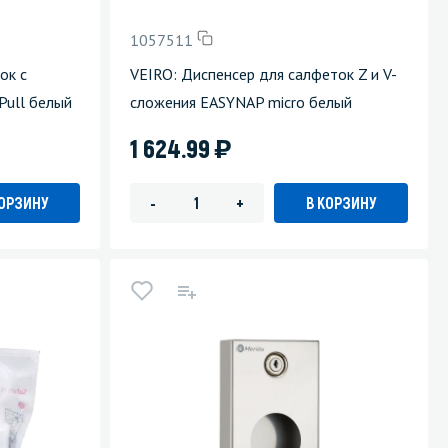
1057511
ок с
VEIRO: Диспенсер для салфеток Z и V-
Pull белый
сложения EASYNAP micro белый
)
1 624.99
КОРЗИНУ
В КОРЗИНУ
-
+