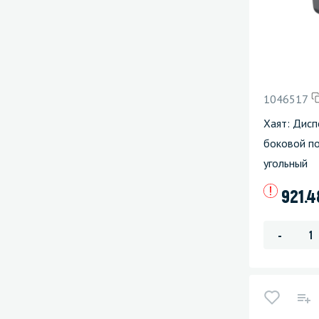
1046517
Хаят: Дисп
боковой по
угольный
921.
-