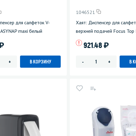
1046521
пенсер для салфеток V-
Хаят: Диспенсер для салфет
EASYNAP maxi белый
верхней подачей Focus Top 
)
)
921.48
В КОРЗИНУ
В 
+
-
+